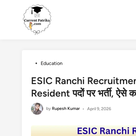
Skip
to
content
Posted
Education
in
ESIC Ranchi Recruitmen
Resident पदों पर भर्ती, ऐसे क
by
Rupesh Kumar
•
April 9, 2026