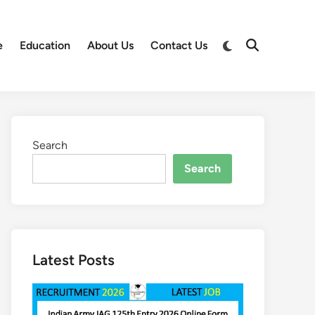
Switch
e
Education
About Us
Contact Us
Open
to
Search
dark
mode
Search
Search
Latest Posts