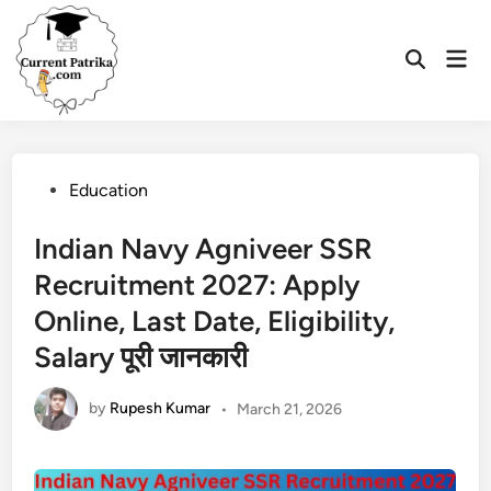
Skip
to
Mai
content
Open
Men
Search
Posted
Education
in
Indian Navy Agniveer SSR
Recruitment 2027: Apply
Online, Last Date, Eligibility,
Salary पूरी जानकारी
by
Rupesh Kumar
•
March 21, 2026